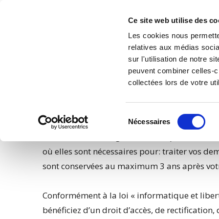
Accéder au contenu
A.M Pneus
Ce site web utilise des co
Les cookies nous permetten
relatives aux médias socia
sur l'utilisation de notre 
peuvent combiner celles-ci
collectées lors de votre uti
Politique de Conf
Sélection
Nécessaires
du
Les données renseignées dans le présent formu
consentement
où elles sont nécessaires pour: traiter vos de
sont conservées au maximum 3 ans après votr
Conformément à la loi « informatique et libe
bénéficiez d’un droit d’accès, de rectification