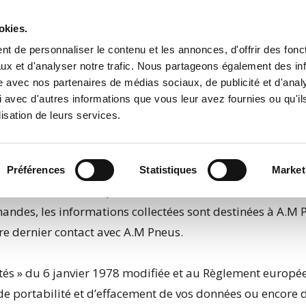
Accueil
Contact
okies.
t de personnaliser le contenu et les annonces, d'offrir des fonct
ux et d'analyser notre trafic. Nous partageons également des in
site avec nos partenaires de médias sociaux, de publicité et d'anal
 avec d'autres informations que vous leur avez fournies ou qu'il
lisation de leurs services.
identialité
Préférences
Statistiques
Market
laire sont traitées par A.M Pneus. Les informations coll
mandes, les informations collectées sont destinées à A.M 
e dernier contact avec A.M Pneus.
rtés » du 6 janvier 1978 modifiée et au Règlement europ
, de portabilité et d’effacement de vos données ou encore 