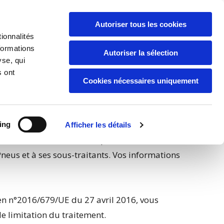
04 90 53 78 54

Autoriser tous les cookies
ionnalités
formations
Autoriser la sélection
yse, qui
s ont
Cookies nécessaires uniquement
ing
Afficher les détails
ectées ne seront utilisées que dans la mesure
Pneus et à ses sous-traitants. Vos informations
éen n°2016/679/UE du 27 avril 2016, vous
de limitation du traitement.